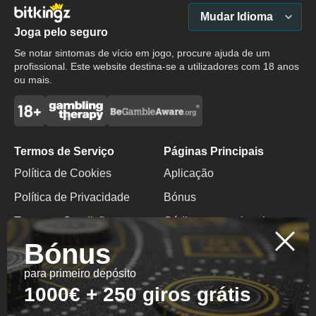
Mudar Idioma
Joga pelo seguro
Se notar sintomas de vício em jogo, procure ajuda de um
profissional. Este website destina-se a utilizadores com 18 anos
ou mais.
Termos de Serviço
Páginas Principais
Política de Cookies
Aplicação
Política de Privacidade
Bónus
Termos e Condições
Código promocional
Bónus
Jogo Responsável
Bónus Sem Depósito
para primeiro depósito
Contactos
1000€ + 250 giros grátis
+1 403 463 2531