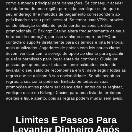
como a moeda principal para transações. Se conseguir aceder
à plataforma de uma região permitida, certifique-se de que o
seu endereço IP e métodos de pagamento correspondem ao
país listado no seu perfil pessoal. Se tentar usar VPNs, proxies
ou identificação conflitante, pode perder os seus créditos
promocionais. O Bitkingz Casino altera frequentemente os seus
horários de operação, por isso verifique sempre as FAQ ou
contacte o suporte diretamente para os termos e lista territorial
mais atualizados. Jogadores de países com leis pouco claras
devem verificar com o serviço de apoio ao cliente para garantir
que têm permissão para jogar antes de continuar. Qualquer
pessoa que queira usar todas as funcionalidades, incluindo
levantar o seu saldo de recompensa em €, deve seguir todas as
regras que se aplicam à sua nacionalidade. Se não seguir as
regras, a sua conta pode ser limitada ou todas as suas
promoções ativas podem ser canceladas. Antes de se registar,
verifique o site do Bitkingz Casino para uma lista de territórios
aceites e fique atento, pois as regras podem mudar sem aviso.
Limites E Passos Para
Levantar Dinheiro Após