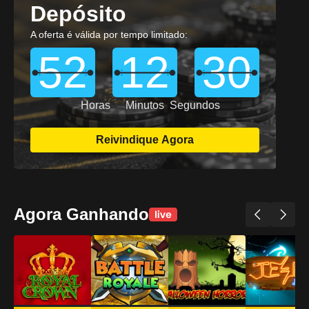
Depósito
A oferta é válida por tempo limitado:
52
12
28
Horas
Minutos
Segundos
Reivindique Agora
Agora Ganhando