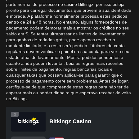
parte normal do processo no casino Bitkingz, por isso esteja
pronto para carregar documentos que provem a sua identidade
e morada. A plataforma normalmente processa estes pedidos
dentro de 24 a 48 horas. No entanto, alguns fornecedores de
pagamento podem demorar mais a mostrar os créditos no seu
saldo em €. Se tentar ultrapassar os limites de levantamento
para ganhos de rodadas grátis, pode apenas receber o
montante limitado, e o resto será perdido. Titulares de conta
regulares devem verificar o painel da sua conta para ver o seu
estado atual de levantamento. Mostra pedidos pendentes e
quanto ainda podem levantar. Leia as regras mais recentes
sobre limites de pagamento, regras bancárias locais e
quaisquer taxas que possam aplicar-se para garantir que o
processo de pagamento corre sem problemas. Antes de jogar,
certifique-se de que compreende estas regras para não ter de
esperar mais ou perder dinheiro que esperava receber de volta
no Bitkingz.
1
Bitkingz Casino