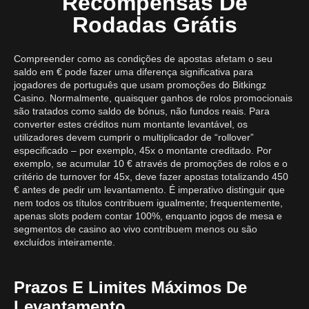
Recompensas De
Rodadas Grátis
Compreender como as condições de apostas afetam o seu
saldo em € pode fazer uma diferença significativa para
jogadores de português que usam promoções do Bitkingz
Casino. Normalmente, quaisquer ganhos de rolos promocionais
são tratados como saldo de bónus, não fundos reais. Para
converter estes créditos num montante levantável, os
utilizadores devem cumprir o multiplicador de “rollover”
especificado – por exemplo, 45x o montante creditado. Por
exemplo, se acumular 10 € através de promoções de rolos e o
critério de turnover for 45x, deve fazer apostas totalizando 450
€ antes de pedir um levantamento. É imperativo distinguir que
nem todos os títulos contribuem igualmente; frequentemente,
apenas slots podem contar 100%, enquanto jogos de mesa e
segmentos de casino ao vivo contribuem menos ou são
excluídos inteiramente.
Prazos E Limites Máximos De
Levantamento