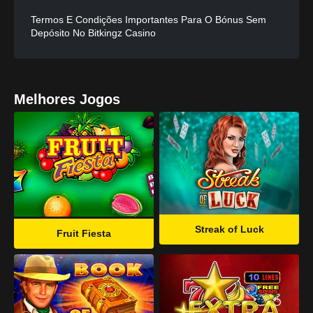
Termos E Condições Importantes Para O Bónus Sem
Depósito No Bitkingz Casino
Requisitos Para Elegibilidade
Regras Para Apostas E Limites Nos Levantamentos
Melhores Jogos
Requisitos De Apostas Explicados Para Recompensas
De Rodadas Grátis
Prazos E Limites Máximos De Levantamento
Problemas Que Acontecem Frequentemente Ao
Reivindicar Rodadas Grátis Do Bitkingz E Como Corrigir
Que Jogos No Bitkingz Casino Permitem Jogar Grátis
Sem Fazer Um Depósito?
Streak of Luck
Fruit Fiesta
Foco Em Slots E Colaboração Com Fornecedores
Como Verificar Que Um Slot É Elegível
Bónus Sem Depósito Do Bitkingz Casino: Restrições
Específicas Por País