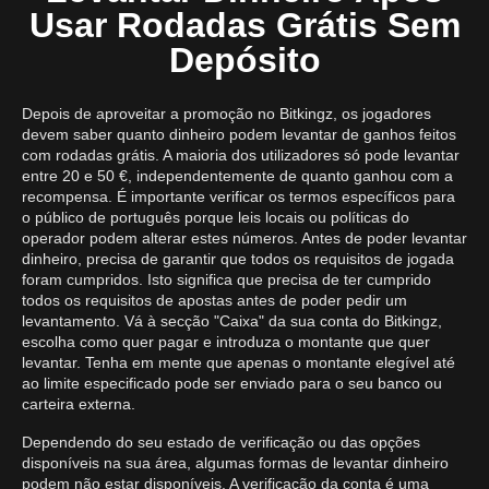
Usar Rodadas Grátis Sem
Depósito
Depois de aproveitar a promoção no Bitkingz, os jogadores
devem saber quanto dinheiro podem levantar de ganhos feitos
com rodadas grátis. A maioria dos utilizadores só pode levantar
entre 20 e 50 €, independentemente de quanto ganhou com a
recompensa. É importante verificar os termos específicos para
o público de português porque leis locais ou políticas do
operador podem alterar estes números. Antes de poder levantar
dinheiro, precisa de garantir que todos os requisitos de jogada
foram cumpridos. Isto significa que precisa de ter cumprido
todos os requisitos de apostas antes de poder pedir um
levantamento. Vá à secção "Caixa" da sua conta do Bitkingz,
escolha como quer pagar e introduza o montante que quer
levantar. Tenha em mente que apenas o montante elegível até
ao limite especificado pode ser enviado para o seu banco ou
carteira externa.
Dependendo do seu estado de verificação ou das opções
disponíveis na sua área, algumas formas de levantar dinheiro
podem não estar disponíveis. A verificação da conta é uma