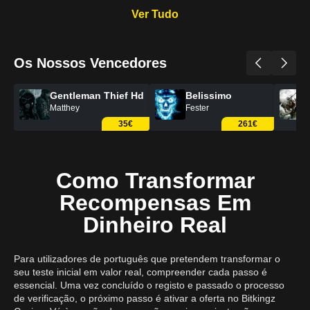
Ver Tudo
Os Nossos Vencedores
Gentleman Thief Hd
Belissimo
Matthey
Fester
35€
261€
Como Transformar
Recompensas Em
Dinheiro Real
Para utilizadores de português que pretendem transformar o
seu teste inicial em valor real, compreender cada passo é
essencial. Uma vez concluído o registo e passado o processo
de verificação, o próximo passo é ativar a oferta no Bitkingz