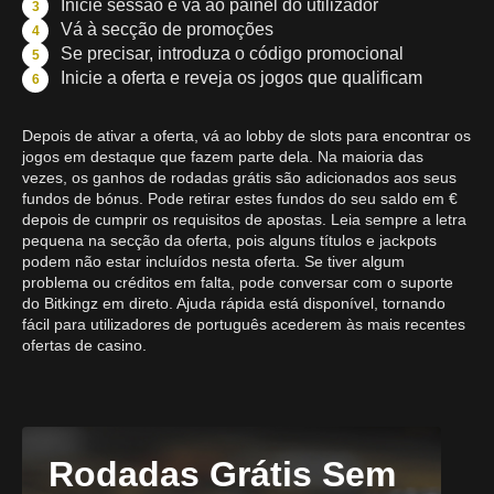
Inicie sessão e vá ao painel do utilizador
Vá à secção de promoções
Se precisar, introduza o código promocional
Inicie a oferta e reveja os jogos que qualificam
Depois de ativar a oferta, vá ao lobby de slots para encontrar os
jogos em destaque que fazem parte dela. Na maioria das
vezes, os ganhos de rodadas grátis são adicionados aos seus
fundos de bónus. Pode retirar estes fundos do seu saldo em €
depois de cumprir os requisitos de apostas. Leia sempre a letra
pequena na secção da oferta, pois alguns títulos e jackpots
podem não estar incluídos nesta oferta. Se tiver algum
problema ou créditos em falta, pode conversar com o suporte
do Bitkingz em direto. Ajuda rápida está disponível, tornando
fácil para utilizadores de português acederem às mais recentes
ofertas de casino.
Rodadas Grátis Sem