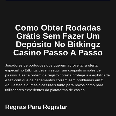
Como Obter Rodadas
Grátis Sem Fazer Um
Depósito No Bitkingz
Casino Passo A Passo
Jogadores de português que querem aproveitar a oferta
especial no Bitkingz devem seguir um conjunto simples de
passos. Usar a ordem de registo correta protege a elegibilidade
e faz com que os pagamentos corram sem problemas em €.
Aqui estão algumas dicas úteis tanto para novos como para
utilizadores experientes da plataforma de casino.
Regras Para Registar