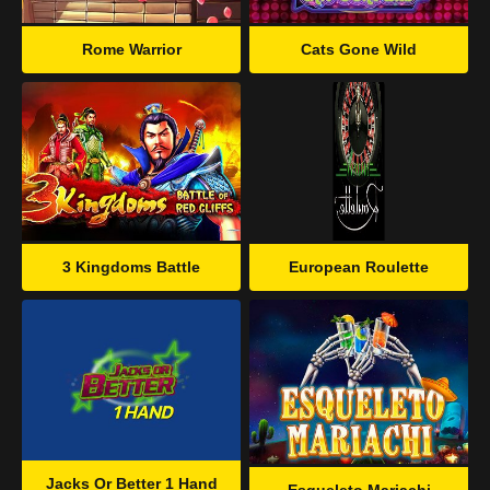
Rome Warrior
Cats Gone Wild
3 Kingdoms Battle
Bier Haus
Jacks Or Better 1 Hand
Esqueleto Mariachi