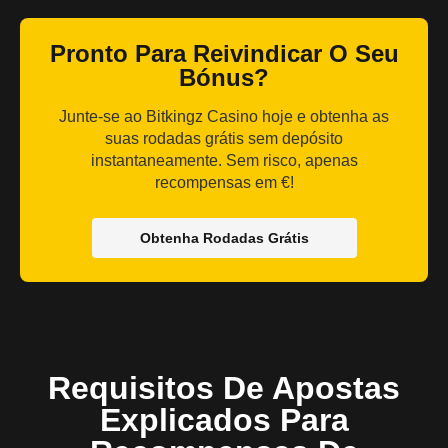
Pronto Para Reivindicar O Seu
Bónus?
Junte-se ao Bitkingz Casino hoje e obtenha as
suas rodadas grátis sem depósito
instantaneamente. Sem risco, apenas
recompensas em €!
Obtenha Rodadas Grátis
Requisitos De Apostas
Explicados Para