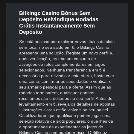
Bitkingz Casino Bónus Sem
Depósito Reivindique Rodadas
Grátis Instantaneamente Sem
Depósito
Se está ansioso por explorar novos títulos de slots
sem tocar no seu saldo em €, o Bitkingz Casino
apresenta uma solução. Registe um novo perfil e,
após verificação, receba um conjunto de
ativações de rolos complementares em jogos
selecionados. Nenhuma transferência em € é
necessária para reivindicar esta oferta; basta criar
uma conta, confirmar os seus dados e verificar o
seu armário pessoal para a oferta. Assim que as
rodadas terminarem, quaisquer ganhos
resultantes são creditados no seu perfil. Antes do
levantamento em €, reveja os detalhes de apostas
– instruções claras estão visíveis no seu painel.
Os utilizadores que qualificam podem jogar uma
seleção rotativa de slots populares, o que lhes dá
a oportunidade de experimentar os jogos do
Bitkingz Casino sem qualquer risco. O Bitkingz