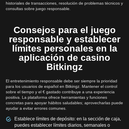
historiales de transacciones, resolución de problemas técnicos y
consultas sobre juego responsable.
Consejos para el juego
responsable y establecer
límites personales en la
aplicación de casino
Bitkingz
El entretenimiento responsable debe ser siempre la prioridad
para los usuarios de español en Bitkingz. Mantener el control
sobre el tiempo y el € gastado contribuye a una experiencia
positiva. La plataforma ofrece herramientas y funciones
concretas para apoyar hábitos saludables; aprovecharlas puede
ayudar a evitar errores comunes.
Establece límites de depósito: en la sección de caja,
puedes establecer límites diarios, semanales o