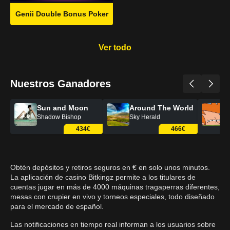
Genii Double Bonus Poker
Ver todo
Nuestros Ganadores
Sun and Moon
Around The World
A
Shadow Bishop
Sky Herald
F
434€
466€
Obtén depósitos y retiros seguros en € en solo unos minutos.
La aplicación de casino Bitkingz permite a los titulares de
cuentas jugar en más de 4000 máquinas tragaperras diferentes,
mesas con crupier en vivo y torneos especiales, todo diseñado
para el mercado de español.
Las notificaciones en tiempo real informan a los usuarios sobre