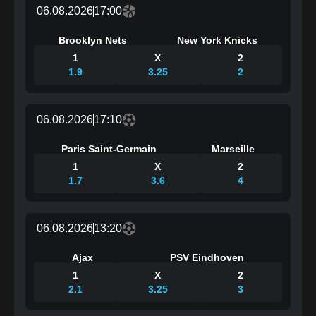
06.08.2026
17:00
Brooklyn Nets
New York Knicks
1
X
2
1.9
3.25
2
06.08.2026
17:10
Paris Saint-Germain
Marseille
1
X
2
1.7
3.6
4
06.08.2026
13:20
Ajax
PSV Eindhoven
1
X
2
2.1
3.25
3