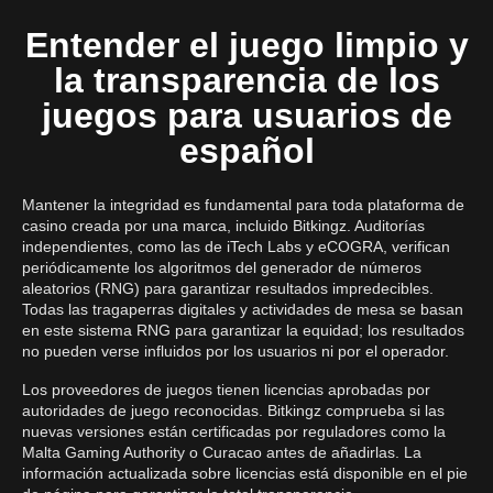
Entender el juego limpio y
la transparencia de los
juegos para usuarios de
español
Mantener la integridad es fundamental para toda plataforma de
casino creada por una marca, incluido Bitkingz. Auditorías
independientes, como las de iTech Labs y eCOGRA, verifican
periódicamente los algoritmos del generador de números
aleatorios (RNG) para garantizar resultados impredecibles.
Todas las tragaperras digitales y actividades de mesa se basan
en este sistema RNG para garantizar la equidad; los resultados
no pueden verse influidos por los usuarios ni por el operador.
Los proveedores de juegos tienen licencias aprobadas por
autoridades de juego reconocidas. Bitkingz comprueba si las
nuevas versiones están certificadas por reguladores como la
Malta Gaming Authority o Curacao antes de añadirlas. La
información actualizada sobre licencias está disponible en el pie