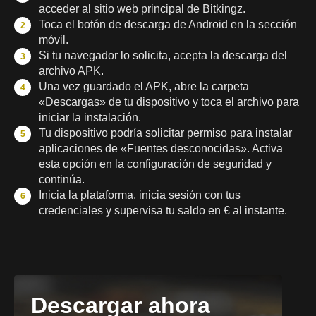
acceder al sitio web principal de Bitkingz.
Toca el botón de descarga de Android en la sección
móvil.
Si tu navegador lo solicita, acepta la descarga del
archivo APK.
Una vez guardado el APK, abre la carpeta
«Descargas» de tu dispositivo y toca el archivo para
iniciar la instalación.
Tu dispositivo podría solicitar permiso para instalar
aplicaciones de «Fuentes desconocidas». Activa
esta opción en la configuración de seguridad y
continúa.
Inicia la plataforma, inicia sesión con tus
credenciales y supervisa tu saldo en € al instante.
Descargar ahora