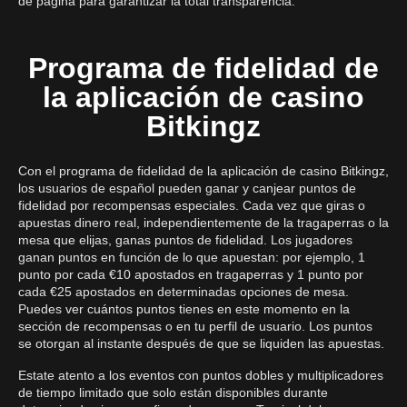
de página para garantizar la total transparencia.
Programa de fidelidad de
la aplicación de casino
Bitkingz
Con el programa de fidelidad de la aplicación de casino Bitkingz,
los usuarios de español pueden ganar y canjear puntos de
fidelidad por recompensas especiales. Cada vez que giras o
apuestas dinero real, independientemente de la tragaperras o la
mesa que elijas, ganas puntos de fidelidad. Los jugadores
ganan puntos en función de lo que apuestan: por ejemplo, 1
punto por cada €10 apostados en tragaperras y 1 punto por
cada €25 apostados en determinadas opciones de mesa.
Puedes ver cuántos puntos tienes en este momento en la
sección de recompensas o en tu perfil de usuario. Los puntos
se otorgan al instante después de que se liquiden las apuestas.
Estate atento a los eventos con puntos dobles y multiplicadores
de tiempo limitado que solo están disponibles durante