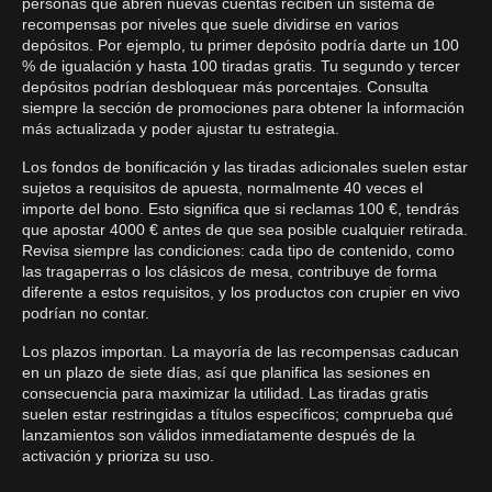
personas que abren nuevas cuentas reciben un sistema de
recompensas por niveles que suele dividirse en varios
depósitos. Por ejemplo, tu primer depósito podría darte un 100
% de igualación y hasta 100 tiradas gratis. Tu segundo y tercer
depósitos podrían desbloquear más porcentajes. Consulta
siempre la sección de promociones para obtener la información
más actualizada y poder ajustar tu estrategia.
Los fondos de bonificación y las tiradas adicionales suelen estar
sujetos a requisitos de apuesta, normalmente 40 veces el
importe del bono. Esto significa que si reclamas 100 €, tendrás
que apostar 4000 € antes de que sea posible cualquier retirada.
Revisa siempre las condiciones: cada tipo de contenido, como
las tragaperras o los clásicos de mesa, contribuye de forma
diferente a estos requisitos, y los productos con crupier en vivo
podrían no contar.
Los plazos importan. La mayoría de las recompensas caducan
en un plazo de siete días, así que planifica las sesiones en
consecuencia para maximizar la utilidad. Las tiradas gratis
suelen estar restringidas a títulos específicos; comprueba qué
lanzamientos son válidos inmediatamente después de la
activación y prioriza su uso.