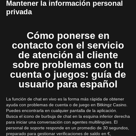
Mantener la información personal
privada
Cómo ponerse en
contacto con el servicio
de atención al cliente
sobre problemas con tu
cuenta o juegos: guía de
usuario para español
La función de chat en vivo es la forma más rápida de obtener
ayuda con problemas de cuenta o de juego en Bitkingz Casino.
Puedes encontrarla en cualquier pantalla de la aplicación.
Busca el icono de burbuja de chat en la esquina inferior derecha
para iniciar una conversación con agentes multilingües. El
personal de soporte responde en un promedio de 30 segundos,
preparado para gestionar verificaciones de saldo en €,