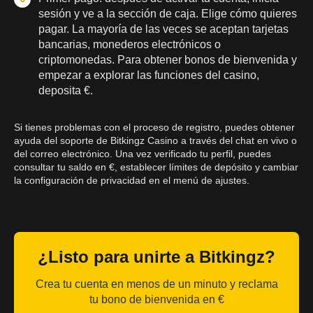
sesión y ve a la sección de caja. Elige cómo quieres
pagar. La mayoría de las veces se aceptan tarjetas
bancarias, monederos electrónicos o
criptomonedas. Para obtener bonos de bienvenida y
empezar a explorar las funciones del casino,
deposita €.
Si tienes problemas con el proceso de registro, puedes obtener
ayuda del soporte de Bitkingz Casino a través del chat en vivo o
del correo electrónico. Una vez verificado tu perfil, puedes
consultar tu saldo en €, establecer límites de depósito y cambiar
la configuración de privacidad en el menú de ajustes.
¿Listo para unirte a Bitkingz?
Crea tu cuenta en menos de un minuto y reclama
tu bono de bienvenida en €