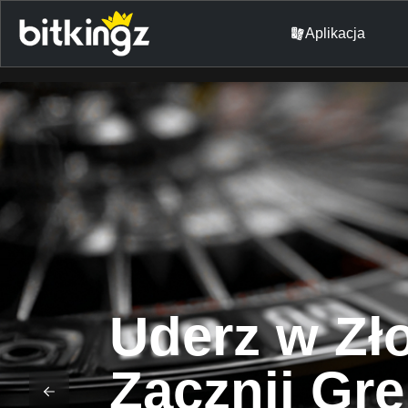
Aplikacja
Uderz w Zł
Zacznij Grę