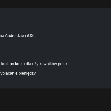
na Androidzie i iOS
 krok po kroku dla użytkowników polski
wypłacanie pieniędzy
tomaty i gry stołowe