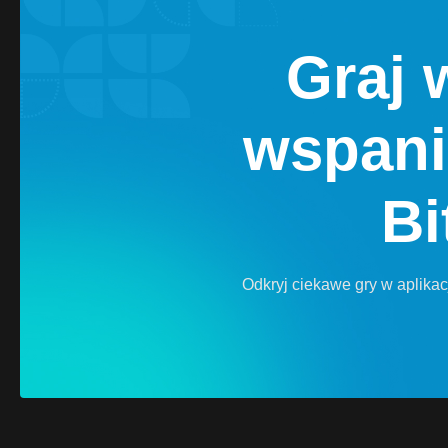
Graj 
wspani
Bi
Odkryj ciekawe gry w aplikacj