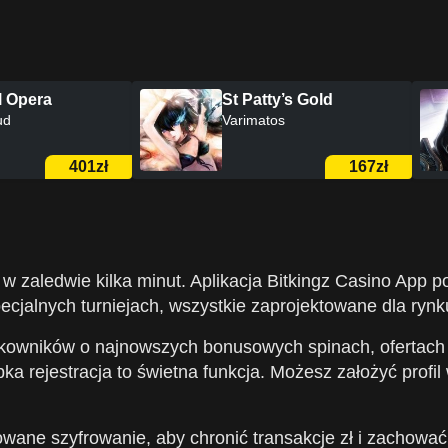
d Quest
Imperial Opera
Roobbigud
235zł
401zł
ł w zaledwie kilka minut. Aplikacja Bitkingz Casino Ap
ecjalnych turniejach, wszystkie zaprojektowane dla rynku
kowników o najnowszych bonusowych spinach, ofertach c
bka rejestracja to świetna funkcja. Możesz założyć profi
ane szyfrowanie, aby chronić transakcje zł i zachować 