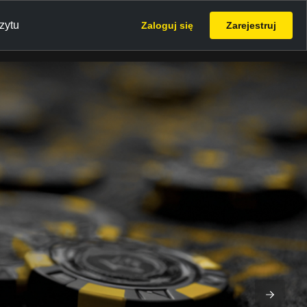
zytu
Zaloguj się
Zarejestruj