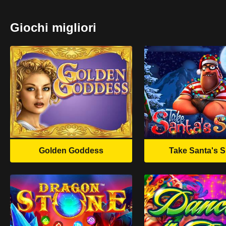
Giochi con croupier esperti in tempo reale con il casinò 
Giochi migliori
Scopri come registrarti e accedere ai vantaggi del casinò
Ambiente di gioco sicuro sul sito web del casinò Bitkingz
Ottieni standard normativi con il supporto del sito del ca
Golden Goddess
Take Santa's 