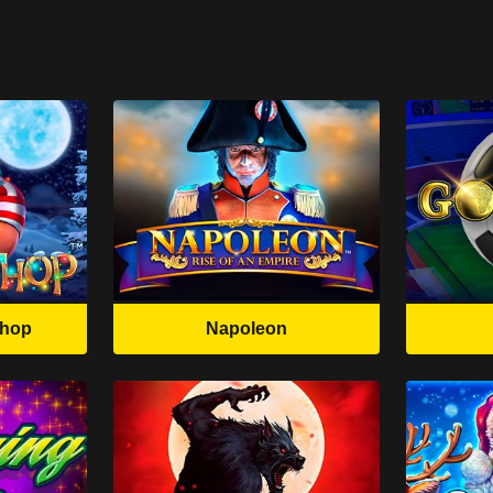
online Bitkingz Casino
 Bitkingz
sinò Bitkingz Casino
Shop
Napoleon