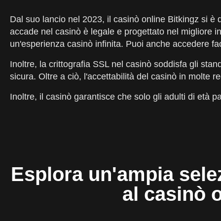
Dal suo lancio nel 2023, il casinò online Bitkingz si è
accade nel casinò è legale e progettato nel migliore inter
un'esperienza casinò infinita. Puoi anche accedere fac
Inoltre, la crittografia SSL nel casinò soddisfa gli sta
sicura. Oltre a ciò, l'accettabilità del casinò in molte r
Inoltre, il casinò garantisce che solo gli adulti di età
Esplora un'ampia selez
al casinò 