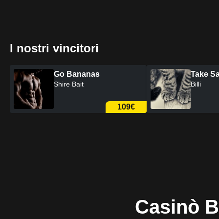
I nostri vincitori
Medusa 2
Go Ban
Mejorado
Shire Bai
81€
Casinò Bi