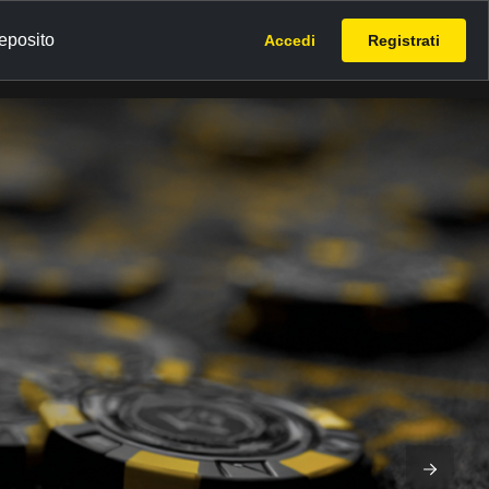
eposito
Accedi
Registrati