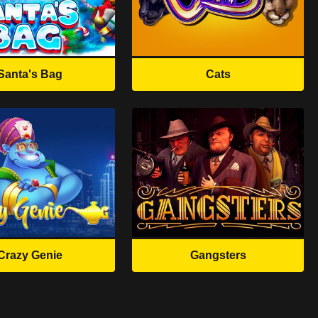
Santa's Bag
Cats
Crazy Genie
Gangsters