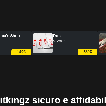
anas
Take Santa's Shop
t
Billi
109€
140€
tkingz sicuro e affidabil