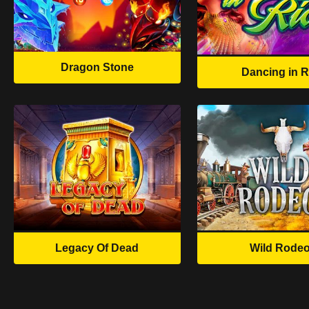
Dragon Stone
Dancing in R
Legacy Of Dead
Wild Rode