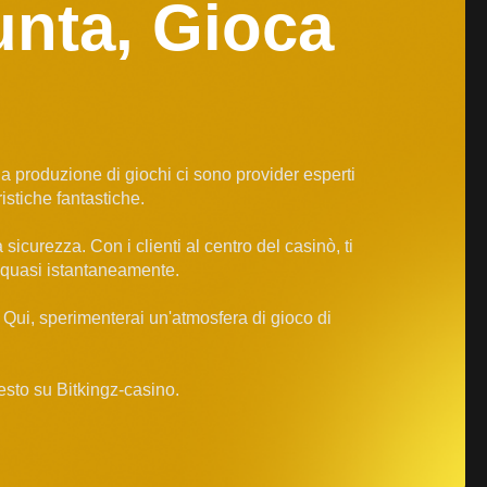
unta, Gioca
ua produzione di giochi ci sono provider esperti
istiche fantastiche.
 sicurezza. Con i clienti al centro del casinò, ti
ti quasi istantaneamente.
. Qui, sperimenterai un'atmosfera di gioco di
resto su Bitkingz-casino.