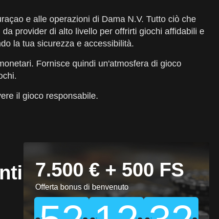
 Curaçao e alle operazioni di Dama N.V. Tutto ciò che
 provider di alto livello per offrirti giochi affidabili e
do la tua sicurezza e accessibilità.
e monetari. Fornisce quindi un'atmosfera di gioco
ochi.
vere il gioco responsabile.
7.500 € + 500 FS
nti
Offerta bonus di benvenuto