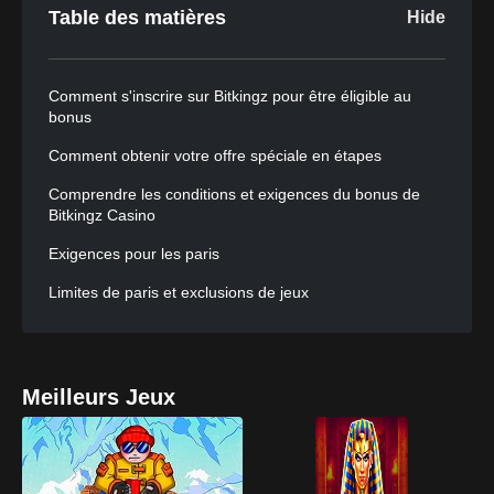
Table des matières
Hide
Comment s'inscrire sur Bitkingz pour être éligible au
bonus
Comment obtenir votre offre spéciale en étapes
Comprendre les conditions et exigences du bonus de
Bitkingz Casino
Exigences pour les paris
Limites de paris et exclusions de jeux
Maximiser la valeur de votre bonus : stratégies de dépôt
Comment comprendre les exigences de mise pour les
bonus de Bitkingz Casino
Meilleurs Jeux
Ce que vous devez savoir sur l'utilisation des fonds
bonus sur les machines à sous
Contribution des jeux et restrictions