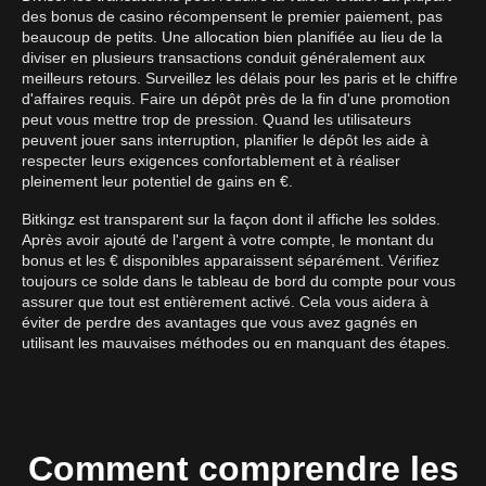
des bonus de casino récompensent le premier paiement, pas
beaucoup de petits. Une allocation bien planifiée au lieu de la
diviser en plusieurs transactions conduit généralement aux
meilleurs retours. Surveillez les délais pour les paris et le chiffre
d'affaires requis. Faire un dépôt près de la fin d'une promotion
peut vous mettre trop de pression. Quand les utilisateurs
peuvent jouer sans interruption, planifier le dépôt les aide à
respecter leurs exigences confortablement et à réaliser
pleinement leur potentiel de gains en €.
Bitkingz est transparent sur la façon dont il affiche les soldes.
Après avoir ajouté de l'argent à votre compte, le montant du
bonus et les € disponibles apparaissent séparément. Vérifiez
toujours ce solde dans le tableau de bord du compte pour vous
assurer que tout est entièrement activé. Cela vous aidera à
éviter de perdre des avantages que vous avez gagnés en
utilisant les mauvaises méthodes ou en manquant des étapes.
Comment comprendre les