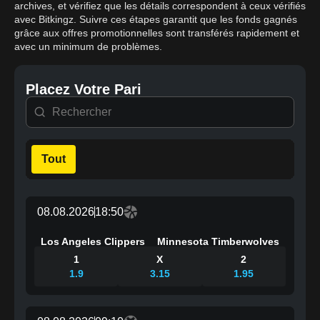
archives, et vérifiez que les détails correspondent à ceux vérifiés
avec Bitkingz. Suivre ces étapes garantit que les fonds gagnés
grâce aux offres promotionnelles sont transférés rapidement et
avec un minimum de problèmes.
Placez Votre Pari
Tout
08.08.2026
18:50
Los Angeles Clippers
Minnesota Timberwolves
1
X
2
1.9
3.15
1.95