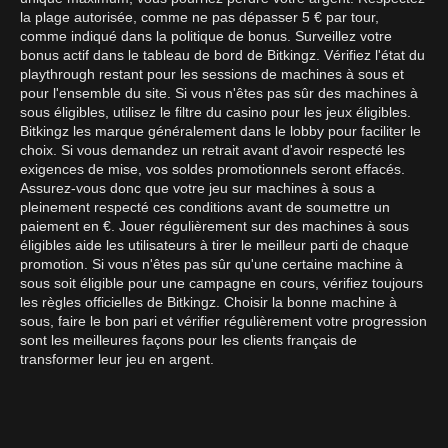
la plage autorisée, comme ne pas dépasser 5 € par tour,
comme indiqué dans la politique de bonus. Surveillez votre
bonus actif dans le tableau de bord de Bitkingz. Vérifiez l'état du
playthrough restant pour les sessions de machines à sous et
pour l'ensemble du site. Si vous n'êtes pas sûr des machines à
sous éligibles, utilisez le filtre du casino pour les jeux éligibles.
Bitkingz les marque généralement dans le lobby pour faciliter le
choix. Si vous demandez un retrait avant d'avoir respecté les
exigences de mise, vos soldes promotionnels seront effacés.
Assurez-vous donc que votre jeu sur machines à sous a
pleinement respecté ces conditions avant de soumettre un
paiement en €. Jouer régulièrement sur des machines à sous
éligibles aide les utilisateurs à tirer le meilleur parti de chaque
promotion. Si vous n'êtes pas sûr qu'une certaine machine à
sous soit éligible pour une campagne en cours, vérifiez toujours
les règles officielles de Bitkingz. Choisir la bonne machine à
sous, faire le bon pari et vérifier régulièrement votre progression
sont les meilleures façons pour les clients français de
transformer leur jeu en argent.