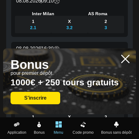
08.08.2026
09:10
Inter Milan
AS Roma
1
X
2
2.1
3.2
3
08.08.2026
16:30
Bonus
Japan
South Korea
1
X
2
pour premier dépôt
1.75
3
2.4
1000€ + 250 tours gratuits
08.08.2026
10:40
S'inscrire
Southampton
Brighton & Hove Albion
1
X
2
2.4
4.6
2.6
Application
Bonus
Menu
Code promo
Bonus sans dépôt