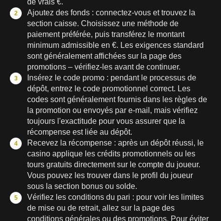
de vrais €.
Ajoutez des fonds : connectez-vous et trouvez la
section caisse. Choisissez une méthode de
paiement préférée, puis transférez le montant
minimum admissible en €. Les exigences standard
sont généralement affichées sur la page des
promotions – vérifiez-les avant de continuer.
Insérez le code promo : pendant le processus de
dépôt, entrez le code promotionnel correct. Les
codes sont généralement fournis dans les règles de
la promotion ou envoyés par e-mail, mais vérifiez
toujours l'exactitude pour vous assurer que la
récompense est liée au dépôt.
Recevez la récompense : après un dépôt réussi, le
casino applique les crédits promotionnels ou les
tours gratuits directement sur le compte du joueur.
Vous pouvez les trouver dans le profil du joueur
sous la section bonus ou solde.
Vérifiez les conditions du pari : pour voir les limites
de mise ou de retrait, allez sur la page des
conditions générales ou des promotions. Pour éviter