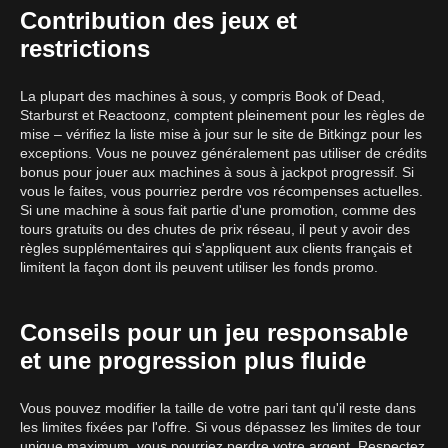
Contribution des jeux et
restrictions
La plupart des machines à sous, y compris Book of Dead,
Starburst et Reactoonz, comptent pleinement pour les règles de
mise – vérifiez la liste mise à jour sur le site de Bitkingz pour les
exceptions. Vous ne pouvez généralement pas utiliser de crédits
bonus pour jouer aux machines à sous à jackpot progressif. Si
vous le faites, vous pourriez perdre vos récompenses actuelles.
Si une machine à sous fait partie d'une promotion, comme des
tours gratuits ou des chutes de prix réseau, il peut y avoir des
règles supplémentaires qui s'appliquent aux clients français et
limitent la façon dont ils peuvent utiliser les fonds promo.
Conseils pour un jeu responsable
et une progression plus fluide
Vous pouvez modifier la taille de votre pari tant qu'il reste dans
les limites fixées par l'offre. Si vous dépassez les limites de tour
unique maximum, vous pourriez perdre votre argent. Respectez