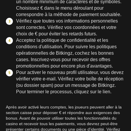
un nombre minimum de caractères et de symboles.
Choisissez € dans le menu déroulant pour
correspondre à la méthode de paiement souhaitée.
Vérifiez que toutes vos informations personnelles
sont correctes. Vérifiez vos coordonnées et votre
choix de € pour éviter les retards futurs.
Acceptez la politique de confidentialité et les
conditions d'utilisation. Pour suivre les politiques
opérationnelles de Bitkingz, cochez les bonnes
cases. Inscrivez-vous pour recevoir des offres
promotionnelles pour encore plus d'avantages.
Pour activer le nouveau profil utilisateur, vous devez
vérifier votre e-mail. Vérifiez votre boîte de réception
(ou dossier spam) pour un message de Bitkingz.
Pour terminer le processus, cliquez sur le lien.
Après avoir activé leurs comptes, les joueurs peuvent aller à la
section caisse pour déposer € et répondre aux exigences des
bonus. Avant de pouvoir utiliser toutes les fonctionnalités du
casino et recevoir tous les paiements, vous devrez peut-être
présenter certains documents ou une pièce d'identité. Vérifiez