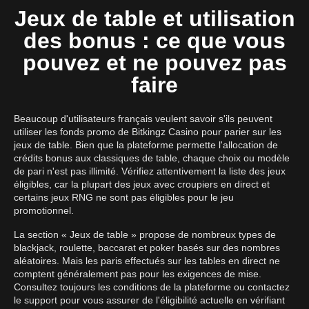
Jeux de table et utilisation
des bonus : ce que vous
pouvez et ne pouvez pas
faire
Beaucoup d'utilisateurs français veulent savoir s'ils peuvent
utiliser les fonds promo de Bitkingz Casino pour parier sur les
jeux de table. Bien que la plateforme permette l'allocation de
crédits bonus aux classiques de table, chaque choix ou modèle
de pari n'est pas illimité. Vérifiez attentivement la liste des jeux
éligibles, car la plupart des jeux avec croupiers en direct et
certains jeux RNG ne sont pas éligibles pour le jeu
promotionnel.
La section « Jeux de table » propose de nombreux types de
blackjack, roulette, baccarat et poker basés sur des nombres
aléatoires. Mais les paris effectués sur les tables en direct ne
comptent généralement pas pour les exigences de mise.
Consultez toujours les conditions de la plateforme ou contactez
le support pour vous assurer de l'éligibilité actuelle en vérifiant