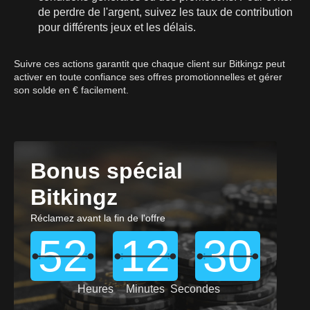
de perdre de l'argent, suivez les taux de contribution
pour différents jeux et les délais.
Suivre ces actions garantit que chaque client sur Bitkingz peut
activer en toute confiance ses offres promotionnelles et gérer
son solde en € facilement.
Bonus spécial
Bitkingz
Réclamez avant la fin de l'offre
52
12
29
Heures
Minutes
Secondes